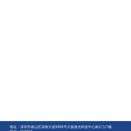
地址：深圳市南山区深南大道9988号大族激光科技中心南1门17楼