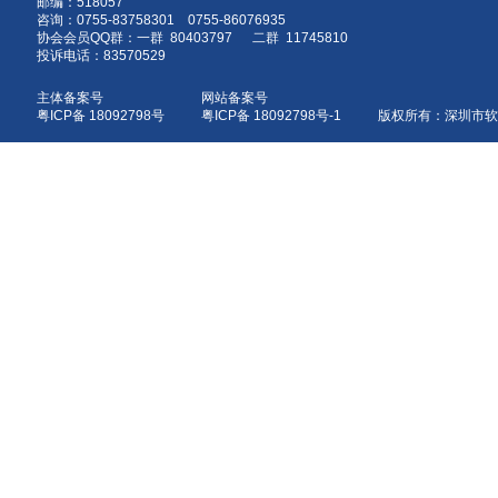
邮编：518057
咨询：0755-83758301 0755-86076935
协会会员QQ群：一群 80403797 二群 11745810
投诉电话：83570529
主体备案号
网站备案号
粤ICP备 18092798号
粤ICP备 18092798号-1 版权所有：深圳