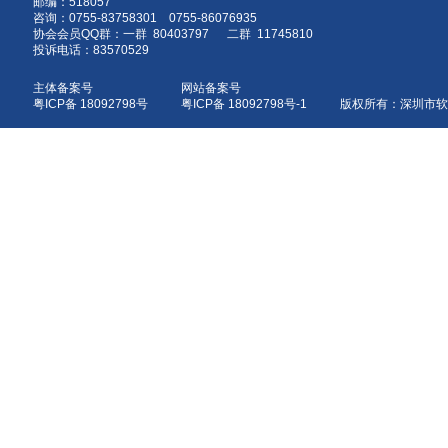
邮编：518057
咨询：0755-83758301 0755-86076935
协会会员QQ群：一群 80403797 二群 11745810
投诉电话：83570529
主体备案号
网站备案号
粤ICP备 18092798号
粤ICP备 18092798号-1 版权所有：深圳