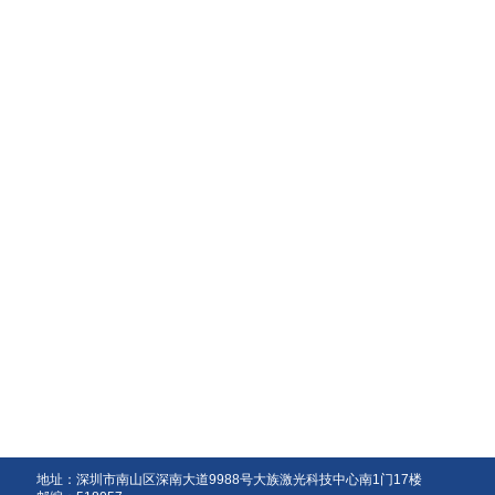
地址：深圳市南山区深南大道9988号大族激光科技中心南1门17楼