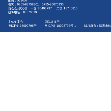
邮编：518057
咨询：0755-83758301 0755-86076935
协会会员QQ群：一群 80403797 二群 11745810
投诉电话：83570529
主体备案号
网站备案号
粤ICP备 18092798号
粤ICP备 18092798号-1 版权所有：深圳