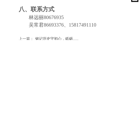
八、联系方式
林远丽80676935
吴常君86693376、15817491110
上一篇：
铭记历史守初心，砥砺......
下一篇：
【公益培训】AI应用......
地址：深圳市南山区深南大道9988号大族激光科技中心南1门17楼
邮编：518057
咨询：0755-83758301 0755-86076935
协会会员QQ群：一群 80403797 二群 11745810
投诉电话：83570529
主体备案号
网站备案号
粤ICP备 18092798号
粤ICP备 18092798号-1 版权所有：深圳