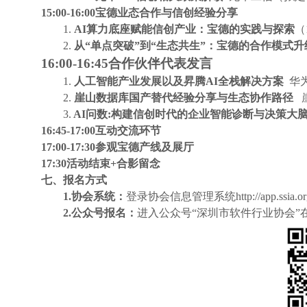
15:00-16:00
宝德业态合作与信创经验分享
1.
AI
算力底座赋能信创产业：宝德的实践与探索
（
2.
从“单点突破”到“生态共生”：宝德的合作模式升
16:00-16:45
合作伙伴代表发言
1.
人工智能产业发展以及昇腾AI全栈解决方案
华
2.
崖山数据库国产替代经验分享与生态协作路径
崖
3.
AI
问数:构建信创时代的企业智能诊断与决策大
16:45-17:00
互动交流环节
17:00-17:30
参观宝德产线及展厅
17:30
活动结束+合影留念
七、报名方式
1.
协会系统：
登录协会信息管理系统
http://app.ssia.o
2.
公众号报名：
进入公众号“深圳市软件行业协会”在