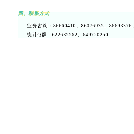
四、联系方式
业务咨询：86660410、86076935、86693376
统计Q群：622635562、649720250
技术支持：83461551、15999597409
附件：
软件和信息技术服务业重点监测企业名单
注：
1.平台登录账号为18位社会信用代码或企业全称，若忘