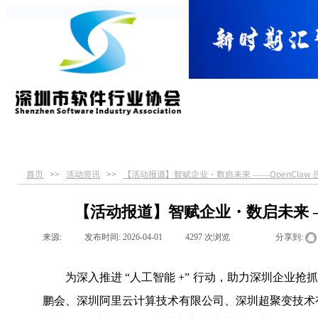
首页
关于协会
党建引领
服务指南
首页
活动资讯
【活动报道】智赋企业・数启未来 ——OpenClaw
>>
>>
【活动报道】智赋企业・数启未来 —
来源:
|
发布时间:
2026-04-01
|
4297
次浏览
|
|
分享到:
为深入推进 “人工智能 +” 行动，助力深圳企业抢抓 A
鹏会、深圳阿里云计算技术有限公司、深圳超聚变技术有限公