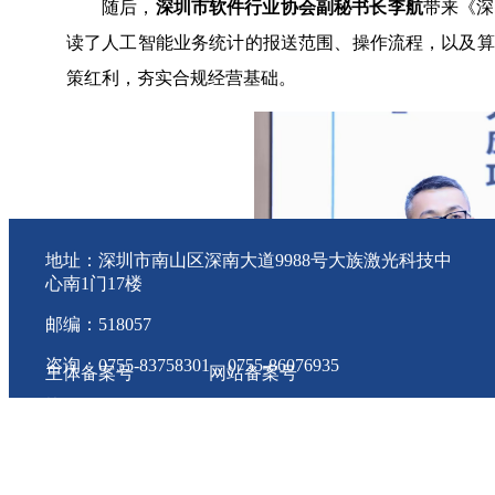
随后，
深圳市软件行业协会副秘书长李航
带来《深
读了人工智能业务统计的报送范围、操作流程，以及算
策红利，夯实合规经营基础。
地址：深圳市南山区深南大道9988号大族激光科技中
心南1门17楼
邮编：518057
咨询：0755-83758301 0755-86076935
主体备案号
网站备案号
协会会员QQ群：一群 80403797 二群 11745810
粤ICP备 18092798号
粤ICP备 18092798号-1 版权
件行业协会
投诉电话：83570529