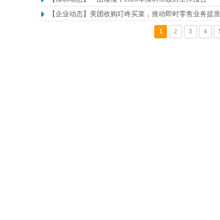
【企业动态】美团收购叮咚买菜，推动即时零售业务提
1
2
3
4