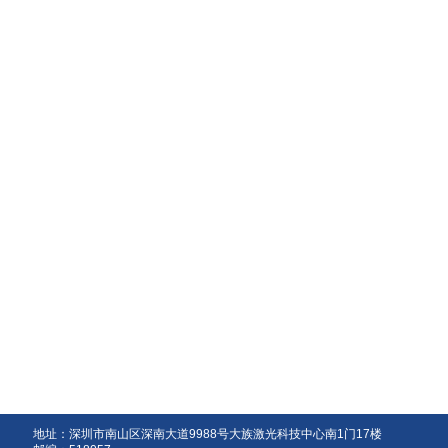
地址：深圳市南山区深南大道9988号大族激光科技中心南1门17楼