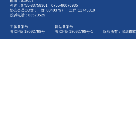
邮编：518057
咨询：0755-83758301 0755-86076935
协会会员QQ群：一群 80403797 二群 11745810
投诉电话：83570529
主体备案号
网站备案号
粤ICP备 18092798号
粤ICP备 18092798号-1 版权所有：深圳