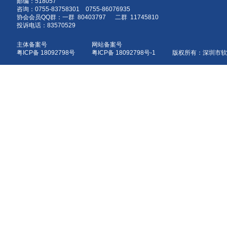
邮编：518057
咨询：0755-83758301 0755-86076935
协会会员QQ群：一群 80403797 二群 11745810
投诉电话：83570529
主体备案号
网站备案号
粤ICP备 18092798号
粤ICP备 18092798号-1 版权所有：深圳