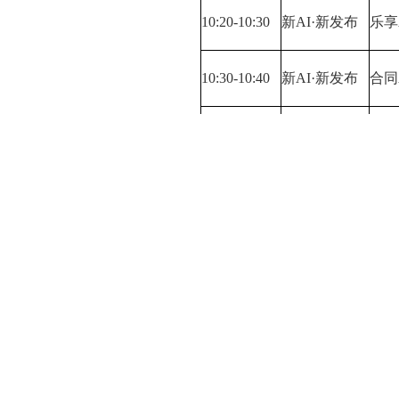
10:20-10:30
新AI·新发布
乐享
10:30-10:40
新AI·新发布
合同
10:45-11:30
真AI·真实践
腾讯
七、报名方式
1.
协会系统：
登录协会信息管理系统http://app.ssia.org
2.
公众号报名：
进入公众号“深圳市软件行业协会”在