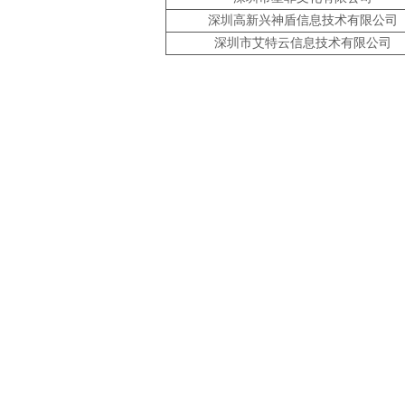
深圳高新兴神盾信息技术有限公司
深圳市艾特云信息技术有限公司
上一篇：
关于公布深圳市202......
下一篇：
关于公布深圳市202......
地址：深圳市南山区深南大道9988号大族激光科技中心南1门17楼
邮编：518057
咨询：0755-83758301 0755-86076935
协会会员QQ群：一群 80403797 二群 11745810
投诉电话：83570529
主体备案号
网站备案号
粤ICP备 18092798号
粤ICP备 18092798号-1 版权所有：深圳