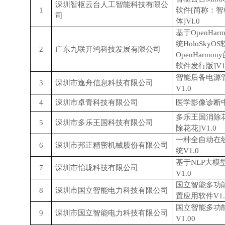
深圳智枢云台人工智能科技有限公
1
软件[简称：智枢
司
体]VI.0
基于OpenHa
统HoloSky
2
广东九联开鸿科技发展有限公司
OpenHarmon
软件发行版]V1
智能后备电源
3
深圳市逸舟信息科技有限公司
V1.0
4
深圳市卓青科技有限公司
医学影像诊断中
多乐王国消除
5
深圳市多乐王国科技有限公司
除花花]V1.0
一种全自动在
6
深圳市邦正精密机械股份有限公司
统V1.0
基于NLP大模
7
深圳市怡珑科技有限公司
V1.0
国立智能多功
8
深圳市国立智能电力科技有限公司
置应用软件V1.
国立智能多功
9
深圳市国立智能电力科技有限公司
V1.00