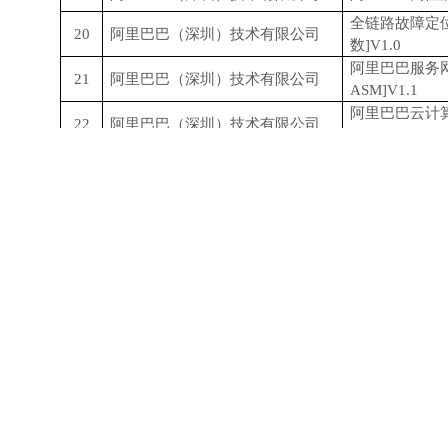
全链路故障定
20
阿里巴巴（深圳）技术有限公司
数]V1.0
阿里巴巴服务
21
阿里巴巴（深圳）技术有限公司
ASM]V1.1
阿里巴巴云计
22
阿里巴巴（深圳）技术有限公司
件V1.0
智能一站式架
23
阿里巴巴（深圳）技术有限公司
治理]V2.0
24
深圳市金政软件技术有限公司
金政内控管理系
25
深圳市中钞科信金融科技有限公司
中钞科信图像核
26
深圳市中钞科信金融科技有限公司
中钞科信逐张跟
27
深圳市中钞科信金融科技有限公司
中钞科信缺陷智
28
深圳市中钞科信金融科技有限公司
中钞科信Vision
29
深圳市中钞科信金融科技有限公司
中钞科信智能控
30
深圳市中钞科信金融科技有限公司
中钞科信胶印离
31
深圳市中钞科信金融科技有限公司
中钞科信轻型印