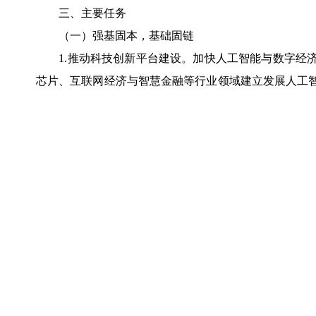
三、主要任务
（一）强基固本，基础固链
1.推动科技创新平台建设。加快人工智能与数字经济
芯片、互联网经济与智慧金融等行业领域建立发展人工
络和数据安全产业园、省数据要素集聚区，打造一批高
及人工智能算力中心项目，打造新一代信息技术产业的
打造元宇宙示范标杆平台。（牵头单位：市科技局、市
区政府）
2.强化新型基础设施建设。推进网络强市建设，加快
链、上链、用链”工程，支持基于具有核心竞争力底链
级改造。推进广州市人工智能公共算力中心扩容工作。
智能算力应用及产业发展联盟。构建人工智能算力运行
和信息化局、市科技局，配合单位：各区政府）
3.提升基础技术供给能力。进一步加强共性技术平台