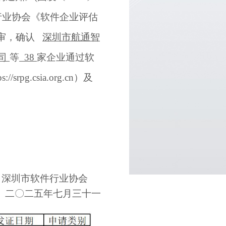
行业协会《软件企业评估
审，确认
深圳市航通智
司
等
38
家企业通过软
ps://srpg.csia.org.cn
）及
深圳市软件行业协会
二
〇
二
五
年
七
月
三十一