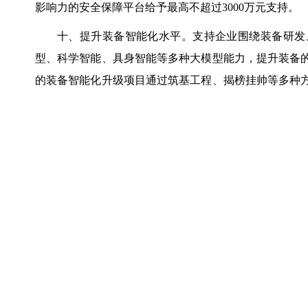
影响力的安全保障平台给予最高不超过3000万元支持。
十、提升装备智能化水平。支持企业围绕装备研发
型、科学智能、具身智能等多种大模型能力，提升装备
的装备智能化升级项目通过筑基工程、揭榜挂帅等多种方
万元支持。
十一、打造具身智能工厂示范标杆。支持制造业企业
备等设备，全面提升智能工厂的具身智能装备密度、提
智能工厂，对符合条件的示范项目给予最高不超过3000
十二、布局智能产品关键产能。针对AI PC、AI
中试平台、智能产品柔性生产线，对符合条件的中试平台
十三、培养复合型产业人才。支持企事业单位针对制
“AI+制造”实训基地，基于生产场景和真实课题，使
模型落地实施团队，对效果显著的课程编制和实训基地