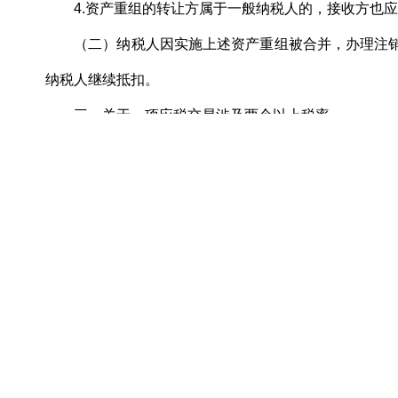
4.资产重组的转让方属于一般纳税人的，接收方也
（二）纳税人因实施上述资产重组被合并，办理注销
纳税人继续抵扣。
三、关于一项应税交易涉及两个以上税率
一般纳税人发生下列情形，应当按照应税交易的主
（一）销售软件产品的同时提供的软件安装、维护、
（二）销售活动板房、机器设备、钢结构件等货物的
（三）充换电业务中销售电力产品的同时收取的蓄电
（四）提供交通工具租赁服务的同时收取的信息技术
纳税人发生的与本条上述情形类似的应税交易，比
四、关于纳税义务发生时间