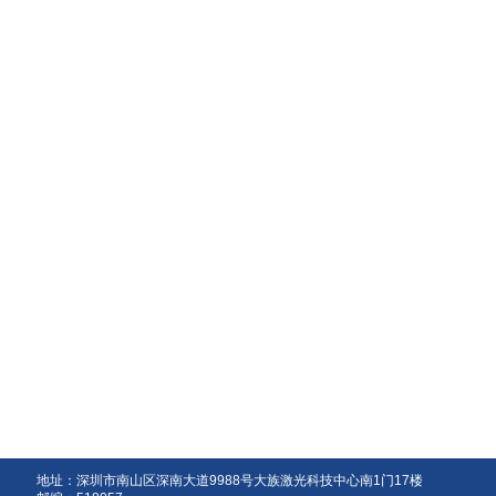
地址：深圳市南山区深南大道9988号大族激光科技中心南1门17楼