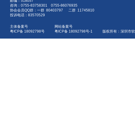
邮编：518057
咨询：0755-83758301 0755-86076935
协会会员QQ群：一群 80403797 二群 11745810
投诉电话：83570529
主体备案号
网站备案号
粤ICP备 18092798号
粤ICP备 18092798号-1 版权所有：深圳