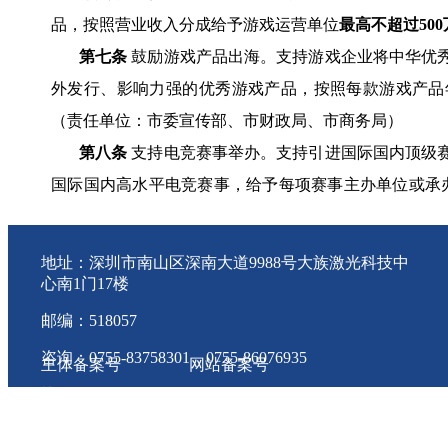
品，按照营业收入分成给予游戏运营单位
最高不超过50
第七条
鼓励游戏产品出海。支持游戏企业将中华优
外发行、影响力强的优秀游戏产品，按照每款游戏产品
（责任单位：市委宣传部、市财政局、市商务局）
第八条
支持电竞赛事举办。支持引进国际国内顶级
国际国内高水平电竞赛事，给予每项赛事主办单位或承办
宣传部、市体育局、市文化广电旅游局、市财政局）
第九条
扶持电竞赛事联盟和电竞俱乐部。对电竞赛事
地址：深圳市南山区深南大道9988号大族激光科技中
的事后一次性补助。对电竞俱乐部获得国际国内高水平
心南1门17楼
委宣传部、市体育局、市文化广电旅游局、市财政局）
邮编：518057
第十条
支持电竞场馆建设。支持各区按照承办国际
咨询：0755-83758301 0755-86076935
主体备案号
网站备案号
部、市体育局、市财政局）
协会会员QQ群：一群 80403797 二群 11745810
粤ICP备 18092798号
粤ICP备 18092798号-1 版权
第十一条
培育吸引游戏电竞市场主体。培育游戏电
件行业协会
投诉电话：83570529
电竞俱乐部等在穗发展，依法享受相应的政策和服务。