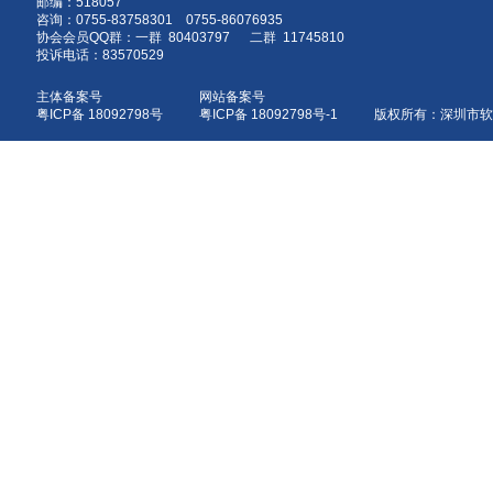
邮编：518057
咨询：0755-83758301 0755-86076935
协会会员QQ群：一群 80403797 二群 11745810
投诉电话：83570529
主体备案号
网站备案号
粤ICP备 18092798号
粤ICP备 18092798号-1 版权所有：深圳