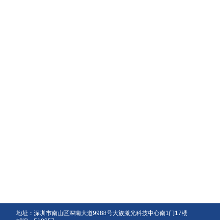
地址：深圳市南山区深南大道9988号大族激光科技中心南1门17楼