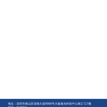
地址：深圳市南山区深南大道9988号大族激光科技中心南1门17楼