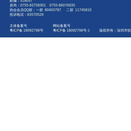
邮编：518057
咨询：0755-83758301 0755-86076935
协会会员QQ群：一群 80403797 二群 11745810
投诉电话：83570529
主体备案号
网站备案号
粤ICP备 18092798号
粤ICP备 18092798号-1 版权所有：深圳