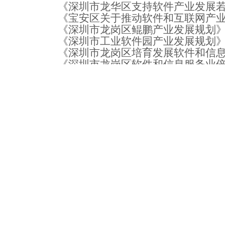
《深圳市龙华区支持软件产业发展
《宝安区关于推动软件和互联网产
《深圳市龙岗区鲲鹏产业发展规划
《深圳市工业软件园产业发展规划
《深圳市龙岗区培育发展软件和信
《深圳市龙岗区软件和信息服务业
《深圳市宝安区软件和信息服务业
《深圳市宝安区软件产业园区发展
《宝安区推动软件和信息服务产业
8．
推动龙岗区对
“国家鼓励的重点
9．
推动宝安区对大中型企业成立的
企业开展软件产品测试，每个产品给予10
四、
支撑国家软件产业政策的落实
1．
通过持续地开展双软评估、政策
税额持续攀升。
2．
接受市工信局的委托，严格按照
3．
接受市发改委的委托，组织国家
名单。