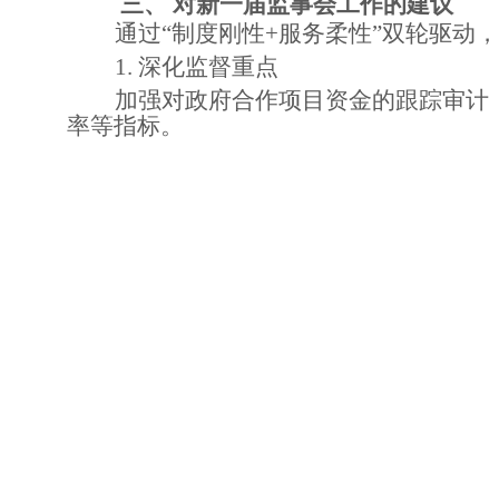
三、
对新一届监事会工作的建议
通过
“制度刚性+服务柔性”双轮驱动
1.
深化监督重点
加强对政府合作项目资金的跟踪审计
率等指标。
2.
强化能力建设
制度与能力双升级。组织监事参加法
水平；建立跨行业协会监事会交流机制，
3.
完善内控与合规体系
提升突发风险应对能力。制定《协会
景处置流程。设立合规审查小组，对合作
四、
结语
第九届监事会恪守
“监督与服务并重
一步发挥监事会在规范治理、防范风险、
保驾护航！