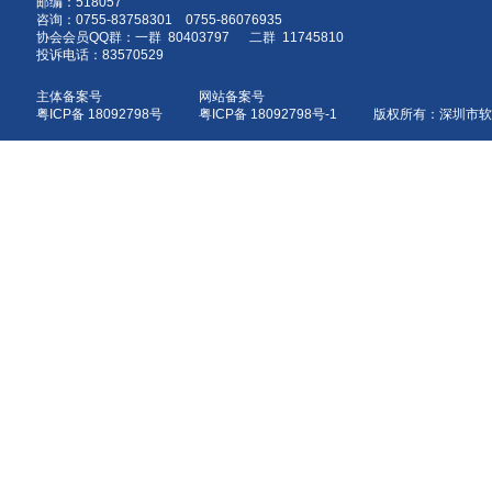
邮编：518057
咨询：0755-83758301 0755-86076935
协会会员QQ群：一群 80403797 二群 11745810
投诉电话：83570529
主体备案号
网站备案号
粤ICP备 18092798号
粤ICP备 18092798号-1 版权所有：深圳