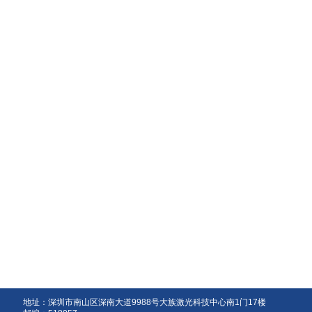
地址：深圳市南山区深南大道9988号大族激光科技中心南1门17楼